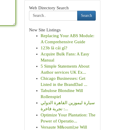
Web Directory Search
Search
New Site Listings
Replacing Your ABS Module:
A Comprehensive Guide
123b là cái gì?
Acquire Bulk Fans: A Easy
Manual
5 Simple Statements About
Author services UK Ex...
Chicago Businesses: Get
Listed in the BrandDad ...
Tabulose Blondine Will
Rollenspiel
سيارة ليموزين القاهرة الدولي
: تجربة فاخرة...
Optimize Your Plantation: The
Power of Operatio...
Versaute M&ouml;se Will