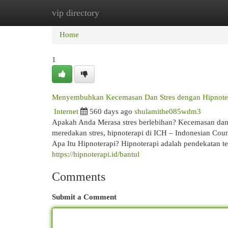
vip directory
Home
New Site Listings
Add Site
Cat
Home
1
Menyembuhkan Kecemasan Dan Stres dengan Hipnotera
Internet
560 days ago
shulamithe085wdm3
Apakah Anda Merasa stres berlebihan? Kecemasan dan 
meredakan stres, hipnoterapi di ICH – Indonesian Coun
Apa Itu Hipnoterapi? Hipnoterapi adalah pendekatan 
https://hipnoterapi.id/bantul
Comments
Submit a Comment