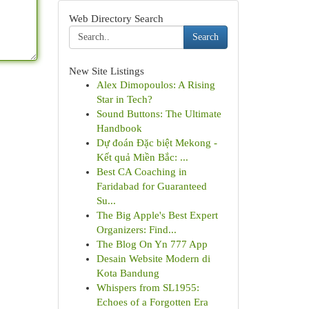
Web Directory Search
Search
New Site Listings
Alex Dimopoulos: A Rising
Star in Tech?
Sound Buttons: The Ultimate
Handbook
Dự đoán Đặc biệt Mekong -
Kết quả Miền Bắc: ...
Best CA Coaching in
Faridabad for Guaranteed
Su...
The Big Apple's Best Expert
Organizers: Find...
The Blog On Yn 777 App
Desain Website Modern di
Kota Bandung
Whispers from SL1955:
Echoes of a Forgotten Era