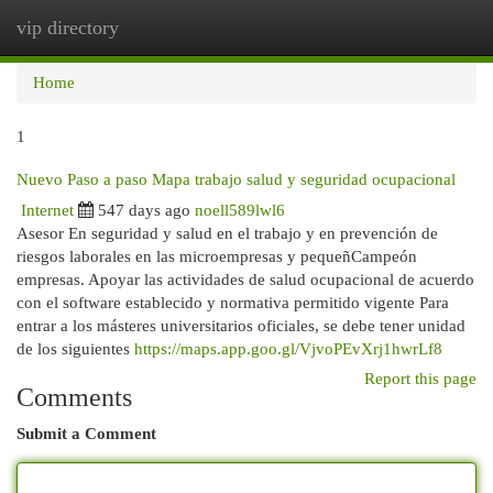
vip directory
Togg
navi
Home
1
Nuevo Paso a paso Mapa trabajo salud y seguridad ocupacional
Internet
547 days ago
noell589lwl6
Asesor En seguridad y salud en el trabajo y en prevención de
riesgos laborales en las microempresas y pequeñCampeón
empresas. Apoyar las actividades de salud ocupacional de acuerdo
con el software establecido y normativa permitido vigente Para
entrar a los másteres universitarios oficiales, se debe tener unidad
de los siguientes
https://maps.app.goo.gl/VjvoPEvXrj1hwrLf8
Report this page
Comments
Submit a Comment