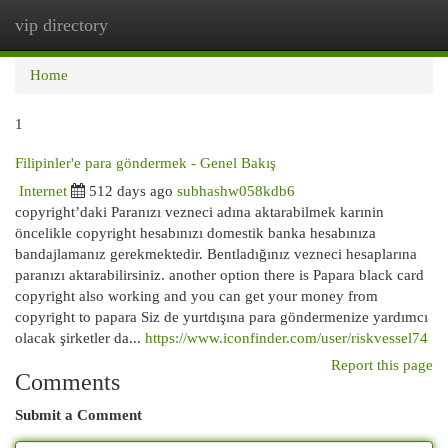
vip directory
Togg
navi
Home
1
Filipinler'e para göndermek - Genel Bakış
Internet
512 days ago
subhashw058kdb6
copyright’daki Paranızı vezneci adına aktarabilmek karınin
öncelikle copyright hesabınızı domestik banka hesabınıza
bandajlamanız gerekmektedir. Bentladığınız vezneci hesaplarına
paranızı aktarabilirsiniz. another option there is Papara black card
copyright also working and you can get your money from
copyright to papara Siz de yurtdışına para göndermenize yardımcı
olacak şirketler da...
https://www.iconfinder.com/user/riskvessel74
Report this page
Comments
Submit a Comment