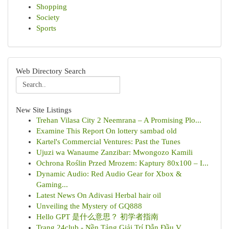
Shopping
Society
Sports
Web Directory Search
New Site Listings
Trehan Vilasa City 2 Neemrana – A Promising Plo...
Examine This Report On lottery sambad old
Kartel's Commercial Ventures: Past the Tunes
Ujuzi wa Wanaume Zanzibar: Mwongozo Kamili
Ochrona Roślin Przed Mrozem: Kaptury 80x100 – I...
Dynamic Audio: Red Audio Gear for Xbox &
Gaming...
Latest News On Adivasi Herbal hair oil
Unveiling the Mystery of GQ888
Hello GPT 是什么意思？ 初学者指南
Trang 24club - Nền Tảng Giải Trí Dẫn Đầu V...