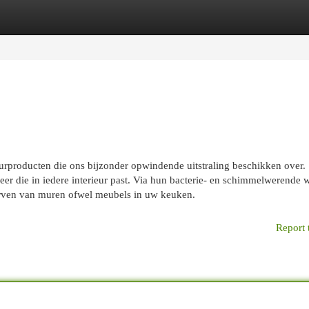
egories
Register
Login
tuurproducten die ons bijzonder opwindende uitstraling beschikken over.
feer die in iedere interieur past. Via hun bacterie- en schimmelwerende 
verven van muren ofwel meubels in uw keuken.
Report 