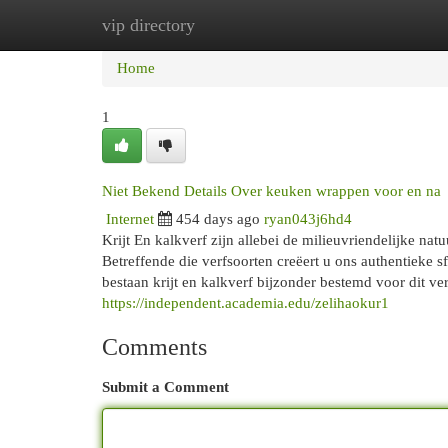
vip directory
Home
New Site Listings
Add Site
Cat
Home
1
Niet Bekend Details Over keuken wrappen voor en na
Internet
454 days ago
ryan043j6hd4
Krijt En kalkverf zijn allebei de milieuvriendelijke na
Betreffende die verfsoorten creëert u ons authentieke s
bestaan krijt en kalkverf bijzonder bestemd voor dit 
https://independent.academia.edu/zelihaokur1
Comments
Submit a Comment