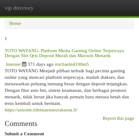
vip directory
Togg
navi
Home
1
TOTO WAYANG: Platform Media Gaming Online Terpercaya
Dengan Slot Qris Deposit Murah dan Maxwin Menarik
Internet
371 days ago
michaeln419fmt5
TOTO WAYANG Menjadi pilihan terbaik bagi pecinta gaming
online yang mencari platform terpercaya, mudah diakses, dan
menawarkan peluang menang besar dengan deposit terjangkau.
Dengan fitur auto bet, sistem keamanan, dan berbagai promosi
menarik, tidak heran jika banyak pemain baru merasa betah dan
terus kembali untuk bermain.
https://asiointi.riihimaenseurakunta.fi/
Report this page
Comments
Submit a Comment