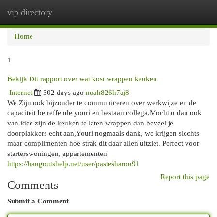
vip directory
Togg
navi
Home
1
Bekijk Dit rapport over wat kost wrappen keuken
Internet
302 days ago
noah826h7aj8
We Zijn ook bijzonder te communiceren over werkwijze en de
capaciteit betreffende youri en bestaan collega.Mocht u dan ook
van idee zijn de keuken te laten wrappen dan beveel je
doorplakkers echt aan,Youri nogmaals dank, we krijgen slechts
maar complimenten hoe strak dit daar allen uitziet. Perfect voor
starterswoningen, appartementen
https://hangoutshelp.net/user/pastesharon91
Report this page
Comments
Submit a Comment