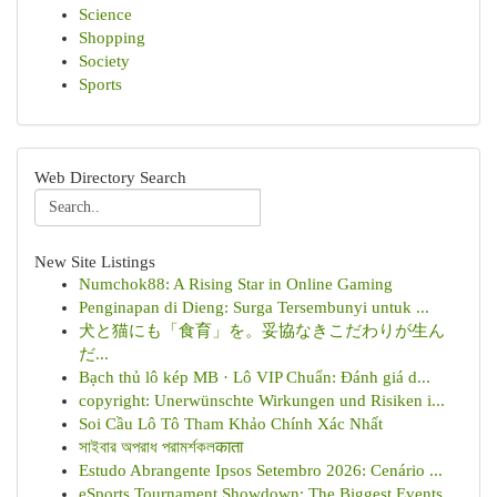
Science
Shopping
Society
Sports
Web Directory Search
New Site Listings
Numchok88: A Rising Star in Online Gaming
Penginapan di Dieng: Surga Tersembunyi untuk ...
犬と猫にも「食育」を。妥協なきこだわりが生ん
だ...
Bạch thủ lô kép MB · Lô VIP Chuẩn: Đánh giá d...
copyright: Unerwünschte Wirkungen und Risiken i...
Soi Cầu Lô Tô Tham Khảo Chính Xác Nhất
সাইবার অপরাধ পরামর্শকলकाता
Estudo Abrangente Ipsos Setembro 2026: Cenário ...
eSports Tournament Showdown: The Biggest Events...