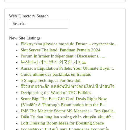
Web Directory Search
New Site Listings
Elektryczna głowica mopa do Dyson – czyszczenie...
Slot Server Thailand: Panduan Pemain 2024
Forum Infirmier Indépendant : Discussions , ...
부산에서 라식 받기 외국인 가이드
Amazon Liquidation Pallets: Your Ultimate Buyin...
Guide ultime des backlinks en français
5 Simple Techniques For Sex doll
รีวิวแบบเจาะลึก แหล่งพนัน ทางออนไลน์ ที่ น่าสนใจ
Deciphering the World of THC Edibles
Score Big: The Best Gift Card Deals Right Now
{Vital89: A Thorough Examination into the F...
JMS The Majestic Sector M9 Manesar – Top Qualit...
Điều Trị đau lưng lan xuống chân chuyên sâu, dứ...
Loft Dressing Room Ideas for Boosting Space
EconoMixx: Tu Guía para Entender la Economía