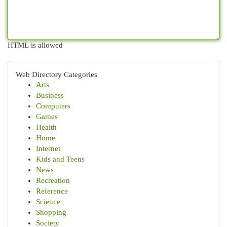
HTML is allowed
Web Directory Categories
Arts
Business
Computers
Games
Health
Home
Internet
Kids and Teens
News
Recreation
Reference
Science
Shopping
Society