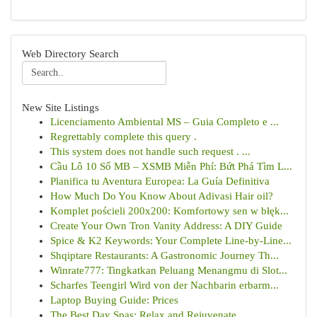
Web Directory Search
New Site Listings
Licenciamento Ambiental MS – Guia Completo e ...
Regrettably complete this query .
This system does not handle such request . ...
Cầu Lô 10 Số MB – XSMB Miễn Phí: Bứt Phá Tìm L...
Planifica tu Aventura Europea: La Guía Definitiva
How Much Do You Know About Adivasi Hair oil?
Komplet pościeli 200x200: Komfortowy sen w błęk...
Create Your Own Tron Vanity Address: A DIY Guide
Spice & K2 Keywords: Your Complete Line-by-Line...
Shqiptare Restaurants: A Gastronomic Journey Th...
Winrate777: Tingkatkan Peluang Menangmu di Slot...
Scharfes Teengirl Wird von der Nachbarin erbarm...
Laptop Buying Guide: Prices
The Best Day Spas: Relax and Rejuvenate