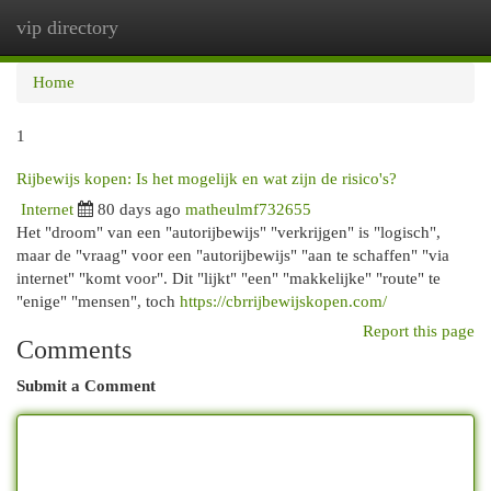
vip directory
Togg
navi
Home
1
Rijbewijs kopen: Is het mogelijk en wat zijn de risico's?
Internet
80 days ago
matheulmf732655
Het "droom" van een "autorijbewijs" "verkrijgen" is "logisch",
maar de "vraag" voor een "autorijbewijs" "aan te schaffen" "via
internet" "komt voor". Dit "lijkt" "een" "makkelijke" "route" te
"enige" "mensen", toch
https://cbrrijbewijskopen.com/
Report this page
Comments
Submit a Comment