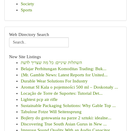
Society
Sports
Web Directory Search
New Site Listings
השתלות שיניים: כל מה שצריך לדעת
Belajar Perhitungan Komoditas Trading: Buk...
{Mr. Gamble News: Latest Reports for United...
Durable Wear Solutions For Industry
Aromat SI Kala o pojemności 500 ml – Doskonały ...
Locação de Torre de Suportes: Tutorial Det...
Lightest pcp air rifle
Sustainable Packaging Solutions: Why Gable Top ...
Tabulose Fotze Will Seitensprung
Bojlery do gotowania na parze 2 sztuki: idealne...
Discovering True South Asian Gurus in New ...
Improve Sound Quality With an Audio Capacitor