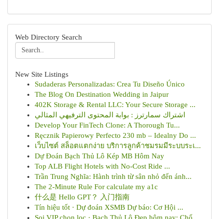
Web Directory Search
New Site Listings
Sudaderas Personalizadas: Crea Tu Diseño Único
The Blog On Destination Wedding in Jaipur
402K Storage & Rental LLC: Your Secure Storage ...
اشتراك سمارترز : بوابة المحتوى الترفيهي المثالي
Develop Your FinTech Clone: A Thorough Tu...
Ręcznik Papierowy Perfecto 230 mb – Idealny Do ...
เว็บไซต์ สล็อตแตกง่าย บริการลูกค้าชมรมมีระบบระเ...
Dự Đoán Bạch Thủ Lô Kép MB Hôm Nay
Top ALB Flight Hotels with No-Cost Ride ...
Trần Trung Nghĩa: Hành trình từ sân nhỏ đến ánh...
The 2-Minute Rule For calculate my a1c
什么是 Hello GPT？ 入门指南
Tín hiệu tốt · Dự đoán XSMB Dự báo: Cơ Hội ...
Soi VIP chọn lọc · Bạch Thủ Lô Đẹp hôm nay: Chố...