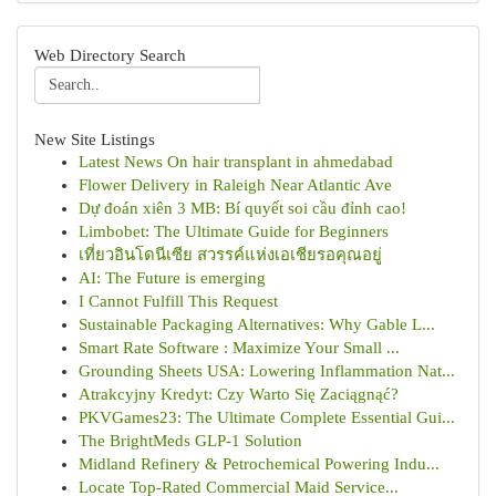
Web Directory Search
New Site Listings
Latest News On hair transplant in ahmedabad
Flower Delivery in Raleigh Near Atlantic Ave
Dự đoán xiên 3 MB: Bí quyết soi cầu đỉnh cao!
Limbobet: The Ultimate Guide for Beginners
เที่ยวอินโดนีเซีย สวรรค์แห่งเอเชียรอคุณอยู่
AI: The Future is emerging
I Cannot Fulfill This Request
Sustainable Packaging Alternatives: Why Gable L...
Smart Rate Software : Maximize Your Small ...
Grounding Sheets USA: Lowering Inflammation Nat...
Atrakcyjny Kredyt: Czy Warto Się Zaciągnąć?
PKVGames23: The Ultimate Complete Essential Gui...
The BrightMeds GLP-1 Solution
Midland Refinery & Petrochemical Powering Indu...
Locate Top-Rated Commercial Maid Service...