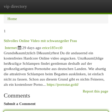
vip directory
Togg
navi
Home
1
Stilvolles Online Video mit schwanzgeiler Frau
Internet
29 days ago
erice185vci0
Grunds&auml;tzlich D&uuml;rftest Du dir andauernd ein
kostenfreies Hardcore Online video angucken. Unz&auml;hlige
hei&szlig;e Schlampen findet gentleman deshalb auf der
gro&szlig;artigsten Pornotube aus deutschen Landen. Wie abartig
die attraktiven Schlampen beim Begatten ausklinken, ist einfach
nicht zu fassen. Schon aus diesem Grund gibt es nichts Feineres,
als ein kostenloser Porno...
https://pornstar.gold/
Report this page
Comments
Submit a Comment