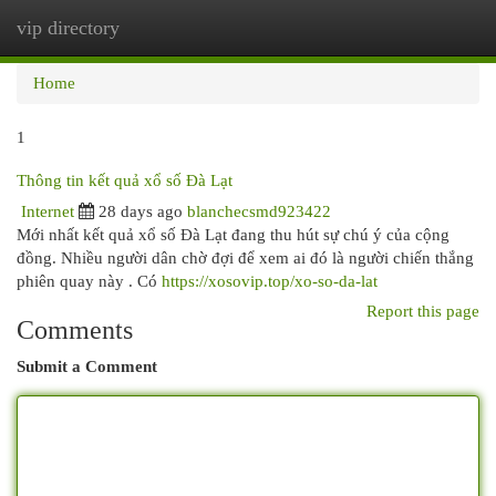
vip directory
Togg
navi
Home
1
Thông tin kết quả xổ số Đà Lạt
Internet
28 days ago
blanchecsmd923422
Mới nhất kết quả xổ số Đà Lạt đang thu hút sự chú ý của cộng
đồng. Nhiều người dân chờ đợi để xem ai đó là người chiến thắng
phiên quay này . Có
https://xosovip.top/xo-so-da-lat
Report this page
Comments
Submit a Comment