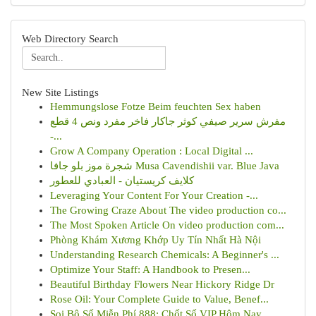
Web Directory Search
New Site Listings
Hemmungslose Fotze Beim feuchten Sex haben
مفرش سرير صيفي كوثر جاكار فاخر مفرد ونص 4 قطع
-...
Grow A Company Operation : Local Digital ...
شجرة موز بلو جافا Musa Cavendishii var. Blue Java
كلايف كريستيان - العبادي للعطور
Leveraging Your Content For Your Creation -...
The Growing Craze About The video production co...
The Most Spoken Article On video production com...
Phòng Khám Xương Khớp Uy Tín Nhất Hà Nội
Understanding Research Chemicals: A Beginner's ...
Optimize Your Staff: A Handbook to Presen...
Beautiful Birthday Flowers Near Hickory Ridge Dr
Rose Oil: Your Complete Guide to Value, Benef...
Soi Bộ Số Miễn Phí 888: Chốt Số VIP Hôm Nay