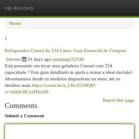
vip directory
Togg
navi
Home
1
Refrigerador Consul da 334 Litros: Guia Essencial de Comprar
Internet
31 days ago
janajuqg532540
Está pensando em levar uma geladeira Consul com 334
capacidade ? Este guia detalhado te ajuda a tomar a ideal decisão!
Abordaremos desde os modelos disponíveis no setor, até os
detalhes mais
https://youtu.be/a_LRxJGO9Q8?
si=xkkbO8Cz5P0zzHI-
Report this page
Comments
Submit a Comment