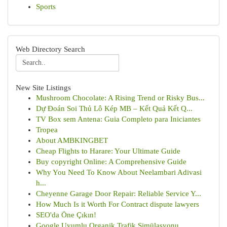
Sports
Web Directory Search
New Site Listings
Mushroom Chocolate: A Rising Trend or Risky Bus...
Dự Đoán Soi Thủ Lô Kép MB – Kết Quả Kết Q...
TV Box sem Antena: Guia Completo para Iniciantes
Tropea
About AMBKINGBET
Cheap Flights to Harare: Your Ultimate Guide
Buy copyright Online: A Comprehensive Guide
Why You Need To Know About Neelambari Adivasi
h...
Cheyenne Garage Door Repair: Reliable Service Y...
How Much Is it Worth For Contract dispute lawyers
SEO'da Öne Çıkın!
Google Uyumlu Organik Trafik Simülasyonu